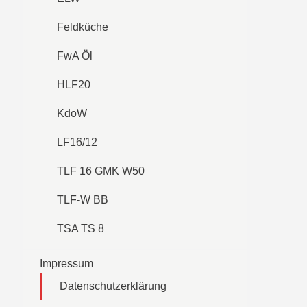
Feldküche
FwA Öl
HLF20
KdoW
LF16/12
TLF 16 GMK W50
TLF-W BB
TSA TS 8
Impressum
Datenschutzerklärung