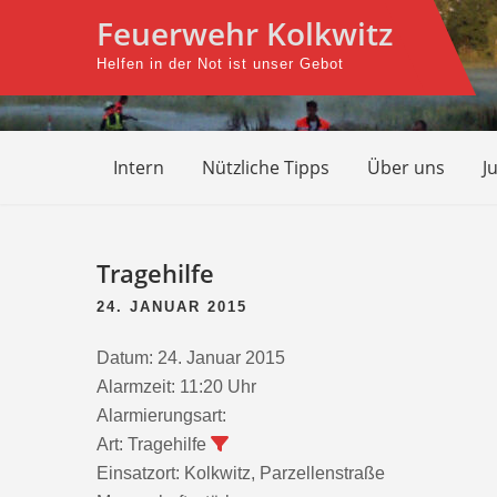
Skip
Feuerwehr Kolkwitz
to
Helfen in der Not ist unser Gebot
content
Intern
Nützliche Tipps
Über uns
J
Beitragsnavigation
Tragehilfe
24. JANUAR 2015
Datum:
24. Januar 2015
Alarmzeit:
11:20 Uhr
Alarmierungsart:
Art:
Tragehilfe
Einsatzort:
Kolkwitz, Parzellenstraße