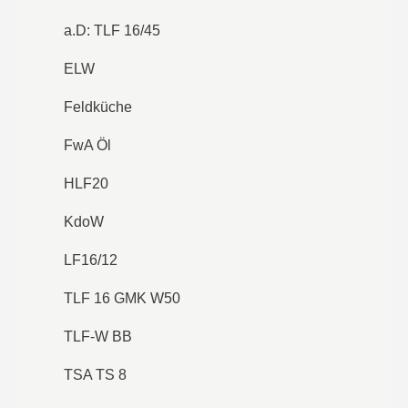
a.D: TLF 16/45
ELW
Feldküche
FwA Öl
HLF20
KdoW
LF16/12
TLF 16 GMK W50
TLF-W BB
TSA TS 8