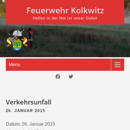
Skip
Feuerwehr Kolkwitz
to
content
Helfen in der Not ist unser Gebot
Menu
Verkehrsunfall
26. JANUAR 2015
Datum:
26. Januar 2015