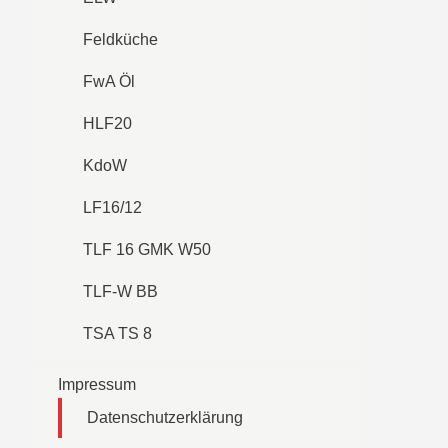
Feldküche
FwA Öl
HLF20
KdoW
LF16/12
TLF 16 GMK W50
TLF-W BB
TSA TS 8
Impressum
Datenschutzerklärung