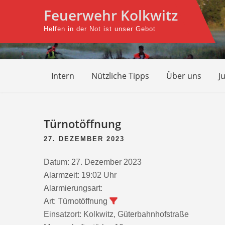
Skip
Feuerwehr Kolkwitz
to
Helfen in der Not ist unser Gebot
content
Intern
Nützliche Tipps
Über uns
J
Beitragsnavigation
Türnotöffnung
27. DEZEMBER 2023
Datum:
27. Dezember 2023
Alarmzeit:
19:02 Uhr
Alarmierungsart:
Art:
Türnotöffnung
Einsatzort:
Kolkwitz, Güterbahnhofstraße