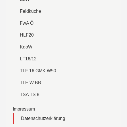
Feldküche
FwA Öl
HLF20
KdoW
LF16/12
TLF 16 GMK W50
TLF-W BB
TSA TS 8
Impressum
Datenschutzerklärung