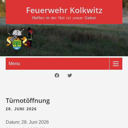
Skip
Feuerwehr Kolkwitz
to
content
Helfen in der Not ist unser Gebot
Menu
Türnotöffnung
28. JUNI 2026
Datum:
28. Juni 2026