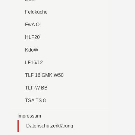
Feldküche
FwA Öl
HLF20
KdoW
LF16/12
TLF 16 GMK W50
TLF-W BB
TSA TS 8
Impressum
Datenschutzerklärung