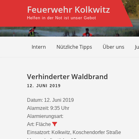
Skip
Feuerwehr Kolkwitz
to
Helfen in der Not ist unser Gebot
content
Intern
Nützliche Tipps
Über uns
J
Beitragsnavigation
Verhinderter Waldbrand
12. JUNI 2019
Datum:
12. Juni 2019
Alarmzeit:
9:35 Uhr
Alarmierungsart:
Art:
Fläche
Einsatzort:
Kolkwitz, Koschendorfer Straße