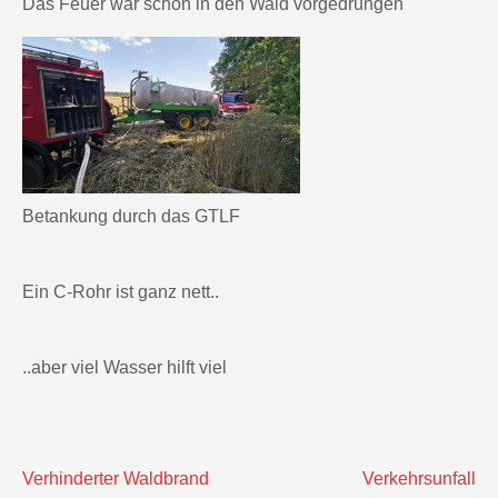
Das Feuer war schon in den Wald vorgedrungen
Betankung durch das GTLF
Ein C-Rohr ist ganz nett..
..aber viel Wasser hilft viel
Beitragsnavigation
Verhinderter Waldbrand
Verkehrsunfall