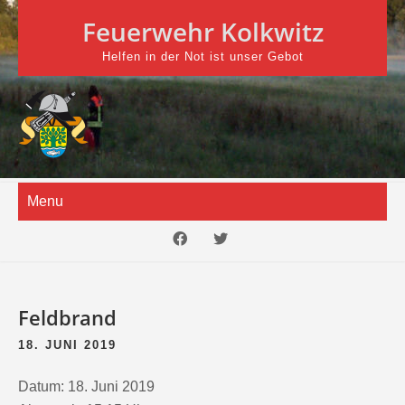
Skip
Feuerwehr Kolkwitz
to
content
Helfen in der Not ist unser Gebot
Menu
Feldbrand
18. JUNI 2019
Datum:
18. Juni 2019