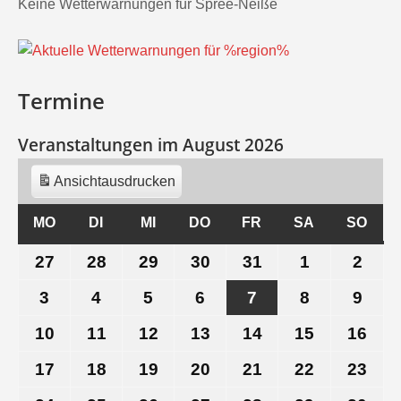
Keine Wetterwarnungen für Spree-Neiße
Termine
Veranstaltungen im August 2026
Ansicht
ausdrucken
MO
MONTAG
DI
DIENSTAG
MI
MITTWOCH
DO
DONNERSTAG
FR
FREITAG
SA
SAMSTAG
SO
SON
27
27.
28
28.
29
29.
30
30.
31
31.
1
1.
2
2.
Juli
Juli
Juli
Juli
Juli
August
Aug
3
3.
4
4.
5
5.
6
6.
7
7.
8
8.
9
9.
2026
2026
2026
2026
2026
2026
202
August
August
August
August
August
August
Aug
10
10.
11
11.
12
12.
13
13.
14
14.
15
15.
16
16.
2026
2026
2026
2026
2026
2026
202
August
August
August
August
August
August
Aug
17
17.
18
18.
19
19.
20
20.
21
21.
22
22.
23
23.
2026
2026
2026
2026
2026
2026
202
August
August
August
August
August
August
Aug