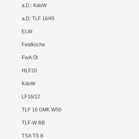
a.D.: KdoW
a.D: TLF 16/45
ELW
Feldküche
FwA Öl
HLF20
KdoW
LF16/12
TLF 16 GMK W50
TLF-W BB
TSA TS 8