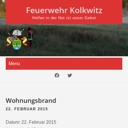
Skip
Feuerwehr Kolkwitz
to
content
Helfen in der Not ist unser Gebot
Menu
Wohnungsbrand
22. FEBRUAR 2015
Datum:
22. Februar 2015