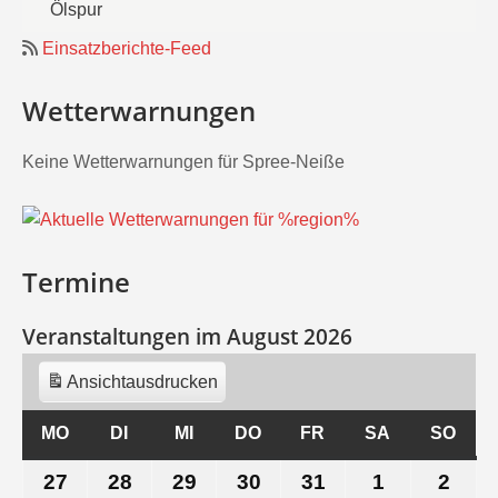
Ölspur
Einsatzberichte-Feed
Wetterwarnungen
Keine Wetterwarnungen für Spree-Neiße
Termine
Veranstaltungen im August 2026
Ansicht
ausdrucken
MO
MONTAG
DI
DIENSTAG
MI
MITTWOCH
DO
DONNERSTAG
FR
FREITAG
SA
SAMSTAG
SO
SON
27
27.
28
28.
29
29.
30
30.
31
31.
1
1.
2
2.