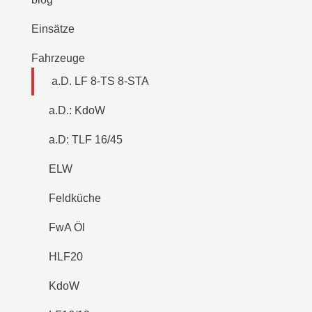
Einsätze
Fahrzeuge
a.D. LF 8-TS 8-STA
a.D.: KdoW
a.D: TLF 16/45
ELW
Feldküche
FwA Öl
HLF20
KdoW