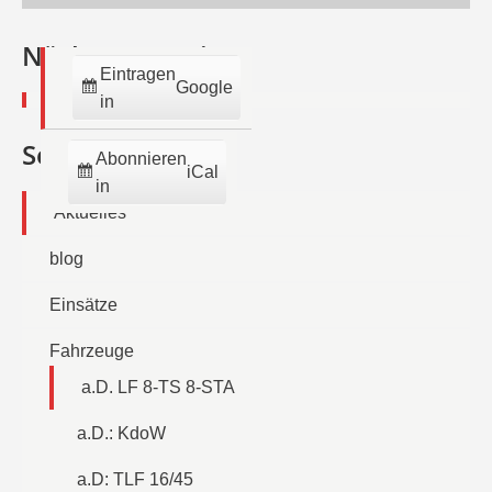
August
September
September
September
September
September
Sep
2026
2026
2026
2026
2026
2026
202
Nächste Termine:
Eintragen
Google
in
Seiten
Abonnieren
iCal
in
Aktuelles
blog
Einsätze
Fahrzeuge
a.D. LF 8-TS 8-STA
a.D.: KdoW
a.D: TLF 16/45