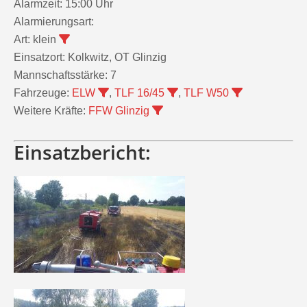
Alarmzeit:
15:00 Uhr
Alarmierungsart:
Art:
klein
Einsatzort:
Kolkwitz, OT Glinzig
Mannschaftsstärke:
7
Fahrzeuge:
ELW
,
TLF 16/45
,
TLF W50
Weitere Kräfte:
FFW Glinzig
Einsatzbericht: