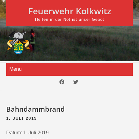
Skip
Feuerwehr Kolkwitz
to
content
Helfen in der Not ist unser Gebot
Menu
Bahndammbrand
1. JULI 2019
Datum:
1. Juli 2019