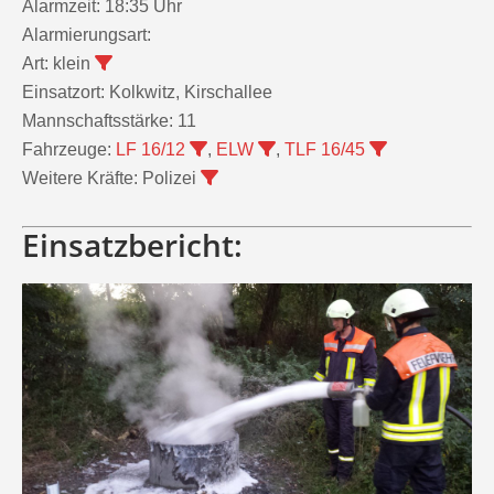
Alarmzeit:
18:35 Uhr
Alarmierungsart:
Art:
klein
Einsatzort:
Kolkwitz, Kirschallee
Mannschaftsstärke:
11
Fahrzeuge:
LF 16/12
,
ELW
,
TLF 16/45
Weitere Kräfte:
Polizei
Einsatzbericht: