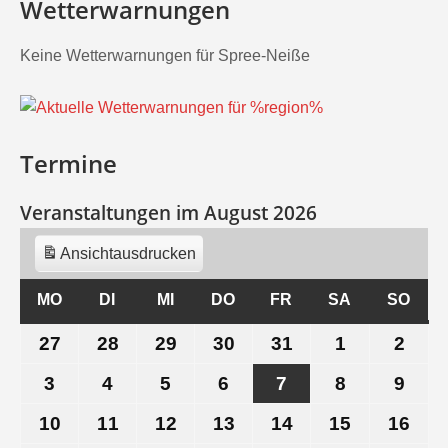
Wetterwarnungen
Keine Wetterwarnungen für Spree-Neiße
Termine
Veranstaltungen im August 2026
Ansicht
ausdrucken
MO
MONTAG
DI
DIENSTAG
MI
MITTWOCH
DO
DONNERSTAG
FR
FREITAG
SA
SAMSTAG
SO
SON
27
27.
28
28.
29
29.
30
30.
31
31.
1
1.
2
2.
Juli
Juli
Juli
Juli
Juli
August
Aug
3
3.
4
4.
5
5.
6
6.
7
7.
8
8.
9
9.
2026
2026
2026
2026
2026
2026
202
August
August
August
August
August
August
Aug
10
10.
11
11.
12
12.
13
13.
14
14.
15
15.
16
16.
2026
2026
2026
2026
2026
2026
202