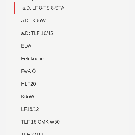
a.D. LF 8-TS 8-STA
a.D.: KdoW
a.D: TLF 16/45
ELW
Feldküche
FwA Öl
HLF20
KdoW
LF16/12
TLF 16 GMK W50
TLF-W BB