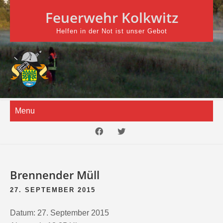
Skip
Feuerwehr Kolkwitz
to
content
Helfen in der Not ist unser Gebot
Menu
Brennender Müll
27. SEPTEMBER 2015
Datum:
27. September 2015