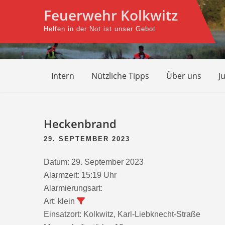
Skip
Feuerwehr Kolkwitz
to
Helfen in der Not ist unser Gebot
content
Intern
Nützliche Tipps
Über uns
J
Beitragsnavigation
Heckenbrand
29. SEPTEMBER 2023
Datum:
29. September 2023
Alarmzeit:
15:19 Uhr
Alarmierungsart:
Art:
klein
Einsatzort:
Kolkwitz, Karl-Liebknecht-Straße