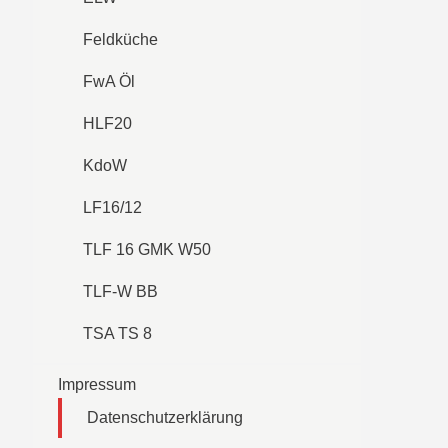
Feldküche
FwA Öl
HLF20
KdoW
LF16/12
TLF 16 GMK W50
TLF-W BB
TSA TS 8
Impressum
Datenschutzerklärung