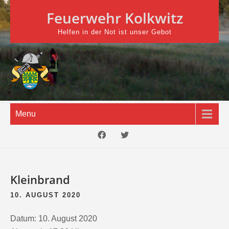
Skip
Feuerwehr Kolkwitz
to
content
Helfen in der Not ist unser Gebot
Menu
Kleinbrand
10. AUGUST 2020
Datum:
10. August 2020