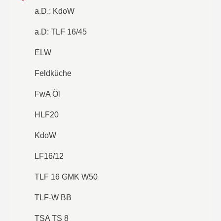
a.D.: KdoW
a.D: TLF 16/45
ELW
Feldküche
FwA Öl
HLF20
KdoW
LF16/12
TLF 16 GMK W50
TLF-W BB
TSA TS 8