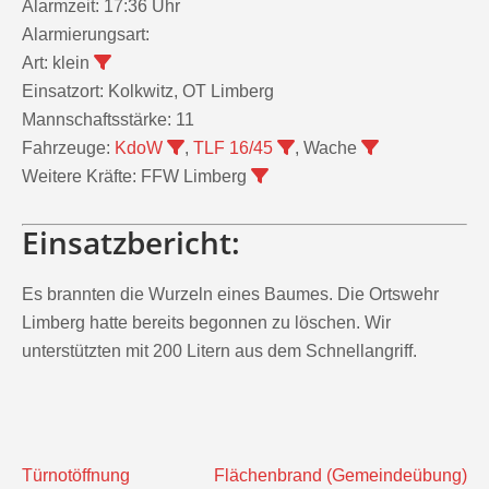
Alarmzeit:
17:36 Uhr
Alarmierungsart:
Art:
klein
Einsatzort:
Kolkwitz, OT Limberg
Mannschaftsstärke:
11
Fahrzeuge:
KdoW
,
TLF 16/45
, Wache
Weitere Kräfte:
FFW Limberg
Einsatzbericht:
Es brannten die Wurzeln eines Baumes. Die Ortswehr
Limberg hatte bereits begonnen zu löschen. Wir
unterstützten mit 200 Litern aus dem Schnellangriff.
Beitragsnavigation
Türnotöffnung
Flächenbrand (Gemeindeübung)