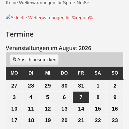
Keine Wetterwarnungen für Spree-Neiße
Termine
Veranstaltungen im August 2026
Ansicht
ausdrucken
MO
MONTAG
DI
DIENSTAG
MI
MITTWOCH
DO
DONNERSTAG
FR
FREITAG
SA
SAMSTAG
SO
SON
27
27.
28
28.
29
29.
30
30.
31
31.
1
1.
2
2.
Juli
Juli
Juli
Juli
Juli
August
Aug
3
3.
4
4.
5
5.
6
6.
7
7.
8
8.
9
9.
2026
2026
2026
2026
2026
2026
202
August
August
August
August
August
August
Aug
10
10.
11
11.
12
12.
13
13.
14
14.
15
15.
16
16.
2026
2026
2026
2026
2026
2026
202
August
August
August
August
August
August
Aug
17
17.
18
18.
19
19.
20
20.
21
21.
22
22.
23
23.
2026
2026
2026
2026
2026
2026
202