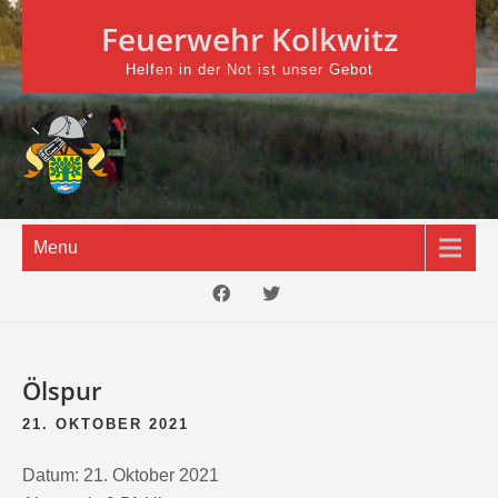
Skip
Feuerwehr Kolkwitz
to
content
Helfen in der Not ist unser Gebot
Menu
Ölspur
21. OKTOBER 2021
Datum:
21. Oktober 2021