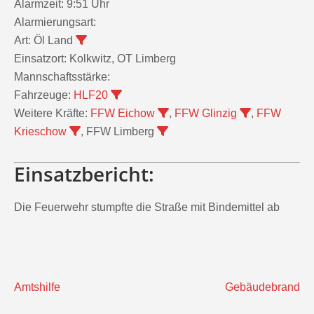
Alarmzeit:
9:51 Uhr
Alarmierungsart:
Art:
Öl Land
Einsatzort:
Kolkwitz, OT Limberg
Mannschaftsstärke:
Fahrzeuge:
HLF20
Weitere Kräfte:
FFW Eichow
,
FFW Glinzig
,
FFW
Krieschow
, FFW Limberg
Einsatzbericht:
Die Feuerwehr stumpfte die Straße mit Bindemittel ab
Beitragsnavigation
Amtshilfe
Gebäudebrand