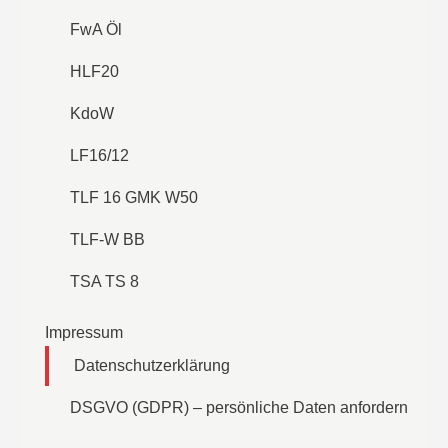
FwA Öl
HLF20
KdoW
LF16/12
TLF 16 GMK W50
TLF-W BB
TSA TS 8
Impressum
Datenschutzerklärung
DSGVO (GDPR) – persönliche Daten anfordern