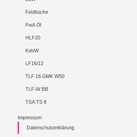
Feldküche
FwA Öl
HLF20
KdoW
LF16/12
TLF 16 GMK W50
TLF-W BB
TSA TS 8
Impressum
Datenschutzerklärung