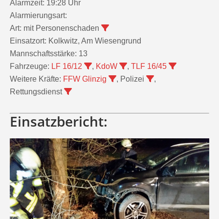
Alarmzeit:
19:28 Uhr
Alarmierungsart:
Art:
mit Personenschaden
Einsatzort:
Kolkwitz, Am Wiesengrund
Mannschaftsstärke:
13
Fahrzeuge:
LF 16/12
,
KdoW
,
TLF 16/45
Weitere Kräfte:
FFW Glinzig
, Polizei
,
Rettungsdienst
Einsatzbericht: