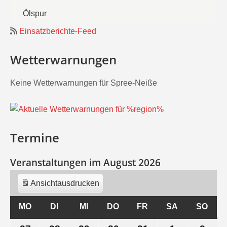
Ölspur
Einsatzberichte-Feed
Wetterwarnungen
Keine Wetterwarnungen für Spree-Neiße
Termine
Veranstaltungen im August 2026
Ansicht
ausdrucken
MO
MONTAG
DI
DIENSTAG
MI
MITTWOCH
DO
DONNERSTAG
FR
FREITAG
SA
SAMSTAG
SO
SON