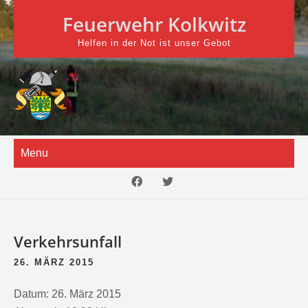
Skip
Feuerwehr Kolkwitz
to
content
Helfen in der Not ist unser Gebot
Menu
Verkehrsunfall
26. MÄRZ 2015
Datum:
26. März 2015