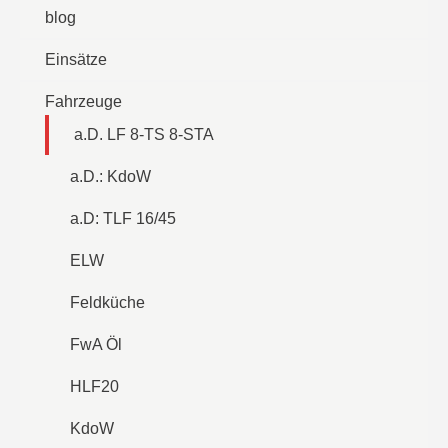
blog
Einsätze
Fahrzeuge
a.D. LF 8-TS 8-STA
a.D.: KdoW
a.D: TLF 16/45
ELW
Feldküche
FwA Öl
HLF20
KdoW