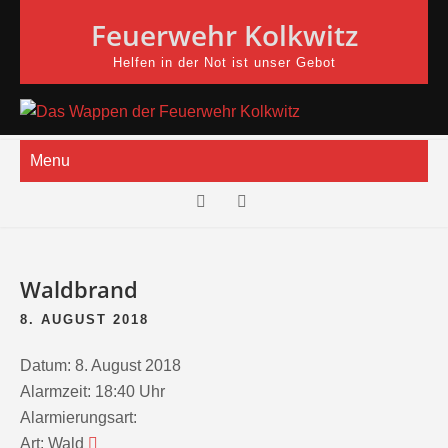
Skip
Feuerwehr Kolkwitz
to
content
Helfen in der Not ist unser Gebot
Menu
Waldbrand
8. AUGUST 2018
Datum:
8. August 2018
Alarmzeit:
18:40 Uhr
Alarmierungsart:
Art:
Wald