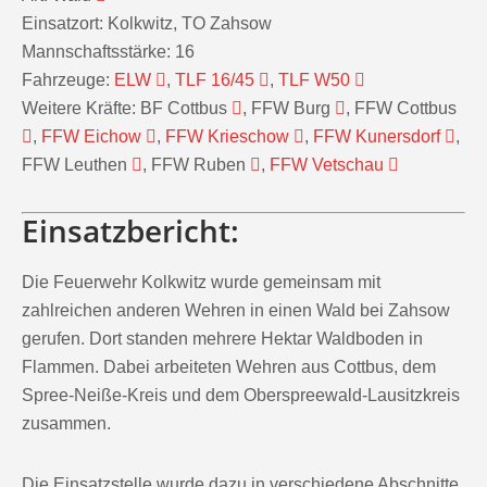
Einsatzort:
Kolkwitz, TO Zahsow
Mannschaftsstärke:
16
Fahrzeuge:
ELW
,
TLF 16/45
,
TLF W50
Weitere Kräfte:
BF Cottbus
, FFW Burg
, FFW Cottbus
,
FFW Eichow
,
FFW Krieschow
,
FFW Kunersdorf
,
FFW Leuthen
, FFW Ruben
,
FFW Vetschau
Einsatzbericht:
Die Feuerwehr Kolkwitz wurde gemeinsam mit
zahlreichen anderen Wehren in einen Wald bei Zahsow
gerufen. Dort standen mehrere Hektar Waldboden in
Flammen. Dabei arbeiteten Wehren aus Cottbus, dem
Spree-Neiße-Kreis und dem Oberspreewald-Lausitzkreis
zusammen.
Die Einsatzstelle wurde dazu in verschiedene Abschnitte