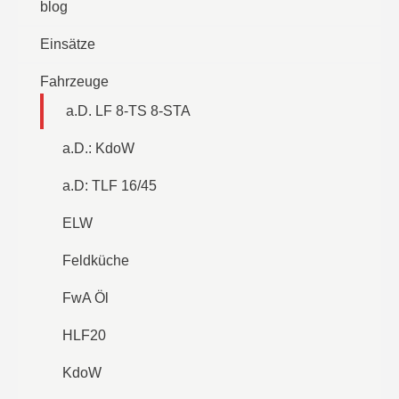
blog
Einsätze
Fahrzeuge
a.D. LF 8-TS 8-STA
a.D.: KdoW
a.D: TLF 16/45
ELW
Feldküche
FwA Öl
HLF20
KdoW