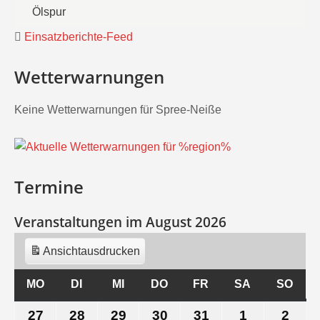
Ölspur
Einsatzberichte-Feed
Wetterwarnungen
Keine Wetterwarnungen für Spree-Neiße
Termine
Veranstaltungen im August 2026
Ansicht
ausdrucken
MO
MONTAG
DI
DIENSTAG
MI
MITTWOCH
DO
DONNERSTAG
FR
FREITAG
SA
SAMSTAG
SO
SON
27
27.
28
28.
29
29.
30
30.
31
31.
1
1.
2
2.