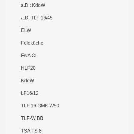
a.D.: KdoW
a.D: TLF 16/45
ELW
Feldküche
FwA Öl
HLF20
KdoW
LF16/12
TLF 16 GMK W50
TLF-W BB
TSA TS 8