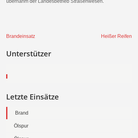
übernahm der Landesbetrieb Straßenwesen.
Beitragsnavigation
Brandeinsatz
Heißer Reifen
Unterstützer
Letzte Einsätze
Brand
Ölspur