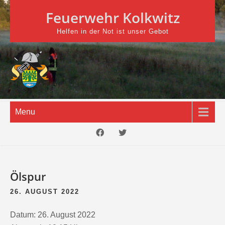
Skip
Feuerwehr Kolkwitz
to
content
Helfen in der Not ist unser Gebot
Menu
Ölspur
26. AUGUST 2022
Datum:
26. August 2022