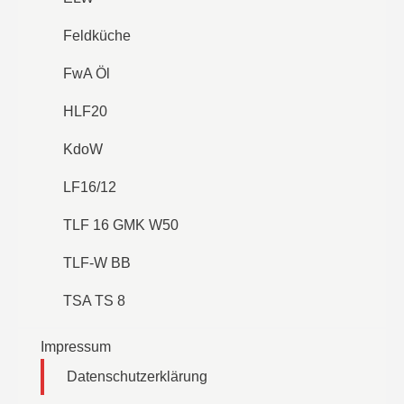
Feldküche
FwA Öl
HLF20
KdoW
LF16/12
TLF 16 GMK W50
TLF-W BB
TSA TS 8
Impressum
Datenschutzerklärung