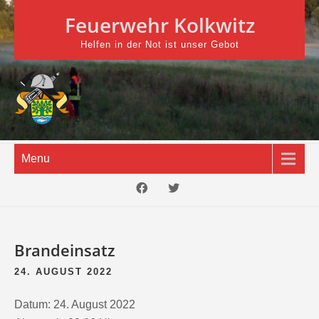
Skip
Feuerwehr Kolkwitz
to
content
Helfen in der Not ist unser Gebot
Menu
Brandeinsatz
24. AUGUST 2022
Datum:
24. August 2022