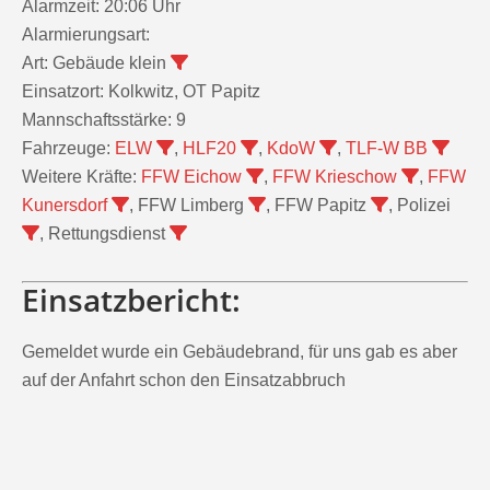
Alarmzeit:
20:06 Uhr
Alarmierungsart:
Art:
Gebäude klein
Einsatzort:
Kolkwitz, OT Papitz
Mannschaftsstärke:
9
Fahrzeuge:
ELW
,
HLF20
,
KdoW
,
TLF-W BB
Weitere Kräfte:
FFW Eichow
,
FFW Krieschow
,
FFW
Kunersdorf
, FFW Limberg
, FFW Papitz
, Polizei
, Rettungsdienst
Einsatzbericht:
Gemeldet wurde ein Gebäudebrand, für uns gab es aber
auf der Anfahrt schon den Einsatzabbruch