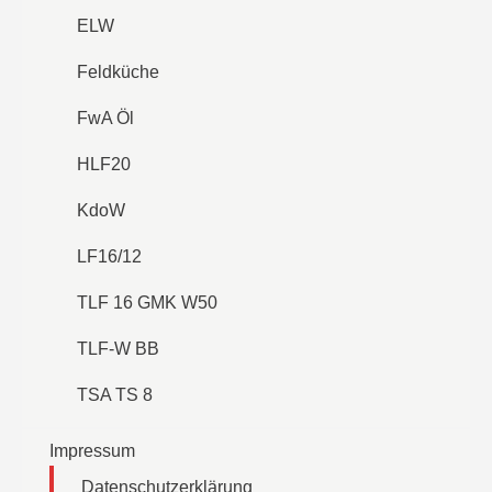
ELW
Feldküche
FwA Öl
HLF20
KdoW
LF16/12
TLF 16 GMK W50
TLF-W BB
TSA TS 8
Impressum
Datenschutzerklärung