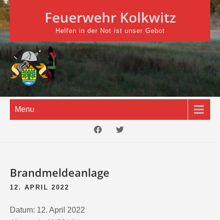
Skip
Feuerwehr Kolkwitz
to
content
Helfen in der Not ist unser Gebot
Menu
Brandmeldeanlage
12. APRIL 2022
Datum:
12. April 2022