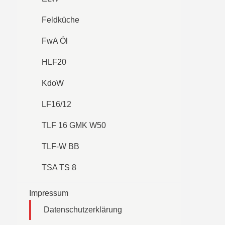
Feldküche
FwA Öl
HLF20
KdoW
LF16/12
TLF 16 GMK W50
TLF-W BB
TSA TS 8
Impressum
Datenschutzerklärung