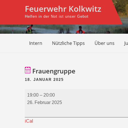
Skip
Feuerwehr Kolkwitz
to
Helfen in der Not ist unser Gebot
content
Intern
Nützliche Tipps
Über uns
J
Beitragsnavigation
Frauengruppe
18. JANUAR 2025
Frauengruppe
19:00
–
20:00
26. Februar 2025
iCal