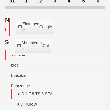
2026
2026
2026
2026
2026
2026
202
August
September
September
September
September
September
Sep
2026
2026
2026
2026
2026
2026
202
Nächste Termine:
Eintragen
Google
in
Seiten
Abonnieren
iCal
in
Aktuelles
blog
Einsätze
Fahrzeuge
a.D. LF 8-TS 8-STA
a.D.: KdoW