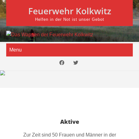
Skip
Feuerwehr Kolkwitz
to
content
Helfen in der Not ist unser Gebot
Menu
Fahrzeuge
Aktive
Zur Zeit sind 50 Frauen und Männer in der
Kolkwitzer Wehr aktiv. Tag und Nacht […]