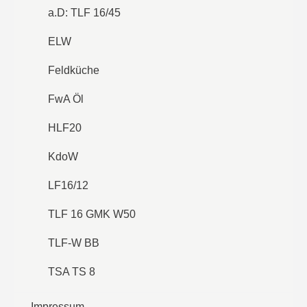
a.D: TLF 16/45
ELW
Feldküche
FwA Öl
HLF20
KdoW
LF16/12
TLF 16 GMK W50
TLF-W BB
TSA TS 8
Impressum